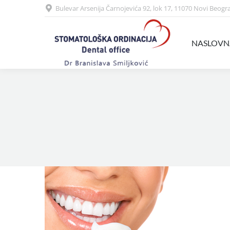
Bulevar Arsenija Čarnojevića 92, lok 17, 11070 Novi Beogr
NASLOVNA
USLUGE
NASLOVN