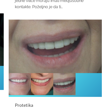
jedne vilice moraju imati medjusobne
kontakte. Poželjno je da ti…
Protetika