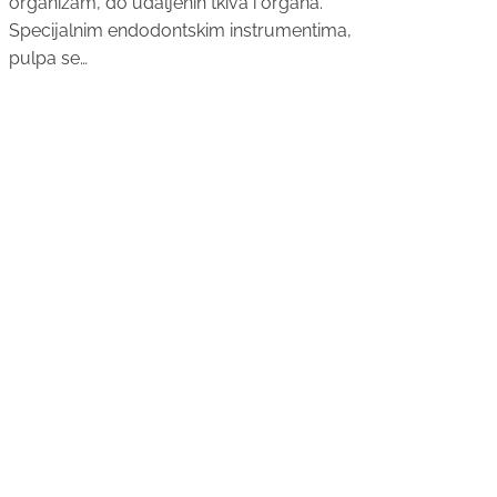
organizam, do udaljenih tkiva i organa.
Specijalnim endodontskim instrumentima,
pulpa se…