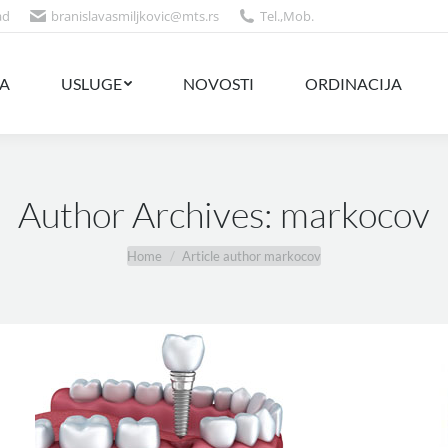
ad
branislavasmiljkovic@mts.rs
Tel.
,
Mob.
NOVOSTI
ORDINACIJA
CENOVNIK
A
USLUGE
NOVOSTI
ORDINACIJA
Author Archives:
markocov
You are here:
Home
Article author markocov