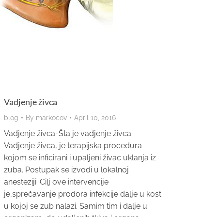
Vadjenje živca
blog
By
markocov
April 10, 2016
Vadjenje živca-Šta je vadjenje živca
Vadjenje živca, je terapijska procedura
kojom se inficirani i upaljeni živac uklanja iz
zuba. Postupak se izvodi u lokalnoj
anesteziji. Cilj ove intervencije
je,sprečavanje prodora infekcije dalje u kost
u kojoj se zub nalazi. Samim tim i dalje u