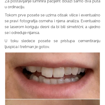
Za postavljanje luminira pacijent dolazi samo dva puta
u ordinaciju.
Tokom prve posete se uzima otisak vilice i eventualno
se pravi fotografija osmeha i njena analiza. Eventualno
se laserom koriguju desni da bi bili simetrični, a ujedno
se i određuje nijansa.
U toku sledeće posete se pristupa cementiranju
ljuspica i tretman je gotov.