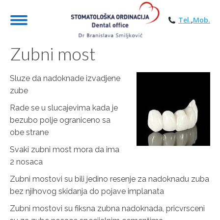
Tel.
,
Mob.
Zubni most
Sluze da nadoknade izvadjene
zube
Rade se u slucajevima kada je
bezubo polje ograniceno sa
obe strane
Svaki zubni most mora da ima
2 nosaca
Zubni mostovi su bili jedino resenje za nadoknadu zuba
bez njihovog skidanja do pojave implanata
Zubni mostovi su fiksna zubna nadoknada, pricvrsceni