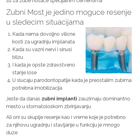
su za zube nosace specijalnim cementima
Zubni Most je jedino moguce resenje
u sledecim situacijama
Kada nema dovoljno vilicne
kosti za ugradnju implanata
Kada su vazni nervi i sinusi
blizu
I kada je opste zdravstveno
stanje lose
U slucaju parodontopatije kada je preostalim zubima
potrebna imobilizacija
Jeste da danas
zubni implanti
zauzimaju dominantno
mesto u stomatoloskom zbrinjavanju
Ali oni su skuplje resenje kao i vreme koje je potrebno
za njihovu ugradnju i stavljanje u funkciju je mnogo
duze