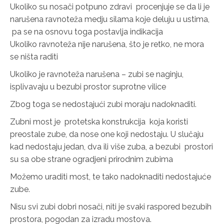
Ukoliko su nosači potpuno zdravi procenjuje se da li je
narušena ravnoteža medju silama koje deluju u ustima,
pa se na osnovu toga postavlja indikacija
Ukoliko ravnoteža nije narušena, što je retko, ne mora
se ništa raditi
Ukoliko je ravnoteža narušena – zubi se naginju,
isplivavaju u bezubi prostor suprotne vilice
Zbog toga se nedostajući zubi moraju nadoknaditi.
Zubni most je protetska konstrukcija koja koristi
preostale zube, da nose one koji nedostaju. U slučaju
kad nedostaju jedan, dva ili više zuba, a bezubi prostori
su sa obe strane ogradjeni prirodnim zubima
Možemo uraditi most, te tako nadoknaditi nedostajuće
zube.
Nisu svi zubi dobri nosači, niti je svaki raspored bezubih
prostora, pogodan za izradu mostova.