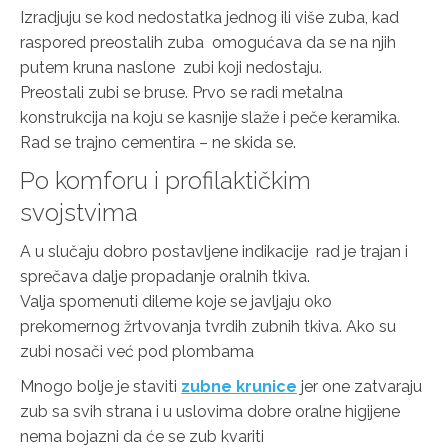
Izradjuju se kod nedostatka jednog ili više zuba, kad
raspored preostalih zuba omogućava da se na njih
putem kruna naslone zubi koji nedostaju.
Preostali zubi se bruse. Prvo se radi metalna
konstrukcija na koju se kasnije slaže i peče keramika.
Rad se trajno cementira – ne skida se.
Po komforu i profilaktičkim
svojstvima
A u slučaju dobro postavljene indikacije rad je trajan i
sprečava dalje propadanje oralnih tkiva.
Valja spomenuti dileme koje se javljaju oko
prekomernog žrtvovanja tvrdih zubnih tkiva. Ako su
zubi nosači već pod plombama
Mnogo bolje je staviti
zubne krunice
jer one zatvaraju
zub sa svih strana i u uslovima dobre oralne higijene
nema bojazni da će se zub kvariti