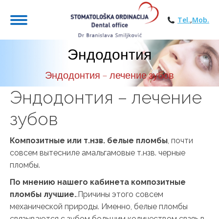
Tel.
,
Mob.
Эндодонтия
Эндодонтия – лечение зубов
Эндодонтия – лечение
зубов
Композитные или т.нзв. белые пломбы
, почти
совсем вытесниле амальгамовые т.нзв. черные
пломбы.
По мнению нашего кабинета композитные
пломбы лучшие.
.Причины этого совсем
механической природы. Именно, белые пломбы
связываются с зубом большим количеством свзяь в