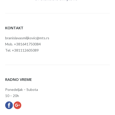
KONTAKT
branislavasmiljkovic@mts.rs
Mob. +381641750084
Tel. +381112605089
RADNO VREME
Ponedeljak – Subota
10 – 20h