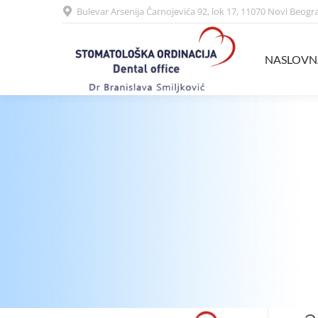
Bulevar Arsenija Čarnojevića 92, lok 17, 11070 Novi Beogr
NASLOVNA
USLUGE
NASLOVN
You are here: