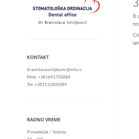
В 
по
Со
ци
KONTAKT
branislavasmiljkovic@mts.rs
Mob. +381641750084
Tel. +381112605089
RADNO VREME
Ponedeljak – Subota