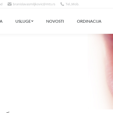
ad
branislavasmiljkovic@mts.rs
Tel.
,
Mob.
NOVOSTI
ORDINACIJA
CENOVNIK
A
USLUGE
NOVOSTI
ORDINACIJA